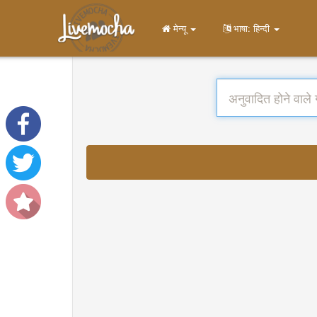
मेन्यू
भाषा: हिन्दी