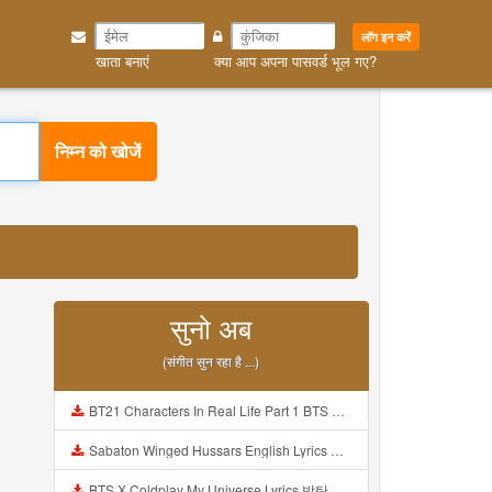
लॉग इन करें
खाता बनाएं
क्या आप अपना पासवर्ड भूल गए?
निम्न को खोजें
सुनो अब
(संगीत सुन रहा है ...)
BT21 Characters In Real Life Part 1 BTS AND BT21 방탄소년단 BT21 BT21아가들은 아빠조아 따라쟁이들 BTS Vs BT21 Mp3
Sabaton Winged Hussars English Lyrics Mp3
BTS X Coldplay My Universe Lyrics 방탄소년단 콜드플레이 My Universe 가사 Color Coded Lyrics Han Rom Eng Mp3