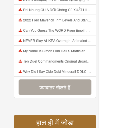
Phi Nhung QU A ĐỜI Chồng Cũ XUẤT HIỆN Khóc Hối Hận Vì Làm Điều KHỦNG KHIẾP Với Cô Mp3
2022 Ford Maverick Trim Levels And Standard Features Explained Mp3
Can You Guess The WORD From Emojii COMPOUND WORD EMOJII CHALLENGE 90 PEOPLE FAIL Guess Mp3
NEVER Stay At IKEA Overnight Animated SCP 3008 Horror Story Mp3
My Name Is Simon I Am Hell S Mortician And I Am Going To Kill God Creepypasta Mp3
Ten Duel Commandments Original Broadway Cast Of Hamilton Lyrics Mp3
Why Did I Say Okie Doki Minecraft DDLC Animated Music Video Song By The Stupendium Mp3
ज्यादातर खेलते हैं
हाल ही में जोड़ा