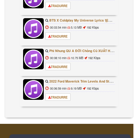
TRADURRE
BTS X Coldplay My Universe Lyrics 방탄소년단 콜드플레이 My Universe 가사 Color Coded Lyrics Han Rom Eng
00:03:54 min
5.13 MB
192 Kbps
TRADURRE
Phi Nhung QU A ĐỜI Chồng Cũ XUẤT HIỆN Khóc Hối Hận Vì Làm Điều KHỦNG KHIẾP Với Cô
00:08:10 min
10.75 MB
192 Kbps
TRADURRE
2022 Ford Maverick Trim Levels And Standard Features Explained
00:06:59 min
9.19 MB
192 Kbps
TRADURRE