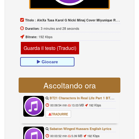
Titolo :
AleXa Tusa Karol G Nicki Minaj Cover Miyunique Remix MV
Duration:
3 minutes and 28 seconds
Bitrate:
192 Kbps
Guarda il testo (Traduci)
Giocare
Ascoltando ora
BT21 Characters In Real Life Part 1 BTS AND BT21 방탄소년단 BT21 BT21아가들은 아빠조아 따라쟁이들 BTS Vs BT21
00:09:54 min
13.03 MB
192 Kbps
TRADURRE
Sabaton Winged Hussars English Lyrics
00:03:52 min
5.09 MB
192 Kbps