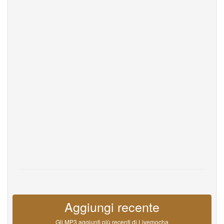
Help
DevOps
linguaggio
English
Français
Deutsche
Português
Español
Pусский
Italiane
日本語
中文
한국어
عربى
हिंदी
ViệtNam
Türk