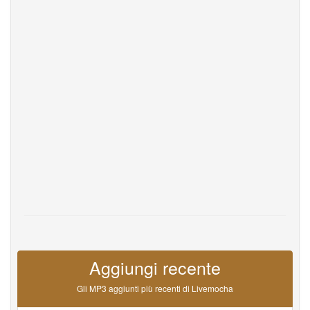
Help
DevOps
linguaggio
English
Français
Deutsche
Português
Español
Pусский
Italiane
日本語
中文
한국어
عربى
हिंदी
ViệtNam
Türk