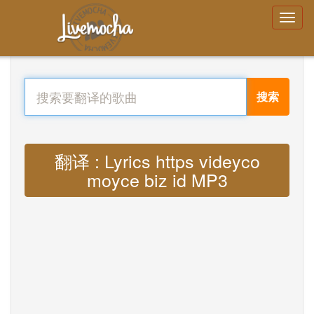
搜索
翻译 : Lyrics https videyco
moyce biz id MP3