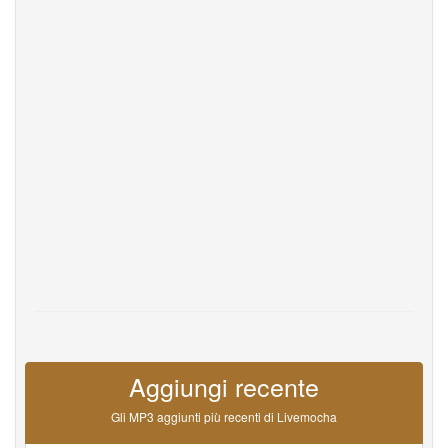
Help
DevOps
linguaggio
English
Français
Deutsche
Português
Español
Pусский
Italiane
日本語
中文
한국어
عربى
हिंदी
ViệtNam
Türk