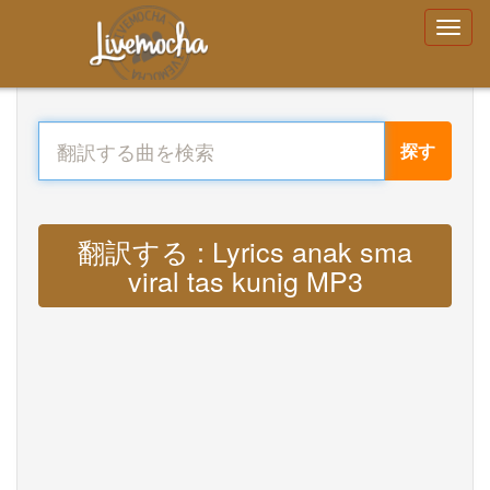
探す
翻訳する : Lyrics anak sma
viral tas kunig MP3