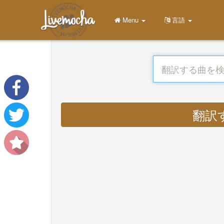
Menu
言語
翻訳する 