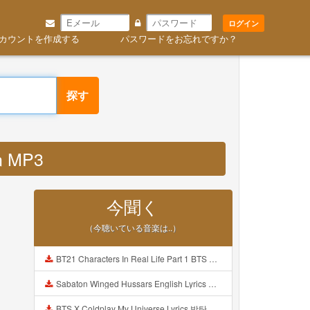
ログイン
カウントを作成する
パスワードをお忘れですか？
探す
an MP3
今聞く
（今聴いている音楽は..）
BT21 Characters In Real Life Part 1 BTS AND BT21 방탄소년단 BT21 BT21아가들은 아빠조아 따라쟁이들 BTS Vs BT21 Mp3
Sabaton Winged Hussars English Lyrics Mp3
BTS X Coldplay My Universe Lyrics 방탄소년단 콜드플레이 My Universe 가사 Color Coded Lyrics Han Rom Eng Mp3