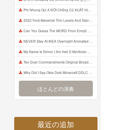
Phi Nhung QU A ĐỜI Chồng Cũ XUẤT HIỆN Khóc Hối Hận Vì Làm Điều KHỦNG KHIẾP Với Cô Mp3
2022 Ford Maverick Trim Levels And Standard Features Explained Mp3
Can You Guess The WORD From Emojii COMPOUND WORD EMOJII CHALLENGE 90 PEOPLE FAIL Guess Mp3
NEVER Stay At IKEA Overnight Animated SCP 3008 Horror Story Mp3
My Name Is Simon I Am Hell S Mortician And I Am Going To Kill God Creepypasta Mp3
Ten Duel Commandments Original Broadway Cast Of Hamilton Lyrics Mp3
Why Did I Say Okie Doki Minecraft DDLC Animated Music Video Song By The Stupendium Mp3
ほとんどの演奏
最近の追加