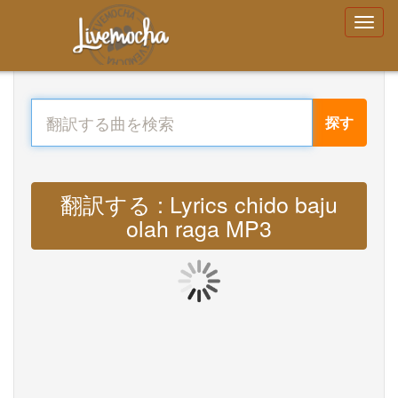
探す
翻訳する : Lyrics chido baju
olah raga MP3