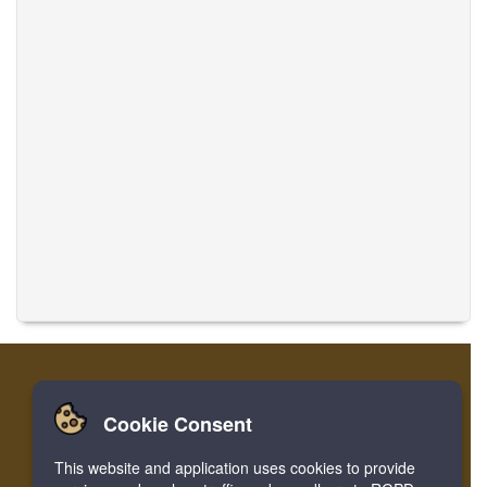
Cookie Consent
家
ログイン
登録
音楽を翻訳
This website and application uses cookies to provide
Facebook
Twitter
Bookmark