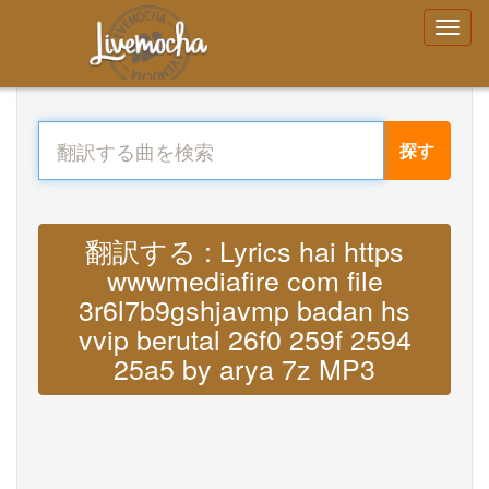
探す
翻訳する : Lyrics hai https
wwwmediafire com file
3r6l7b9gshjavmp badan hs
vvip berutal 26f0 259f 2594
25a5 by arya 7z MP3