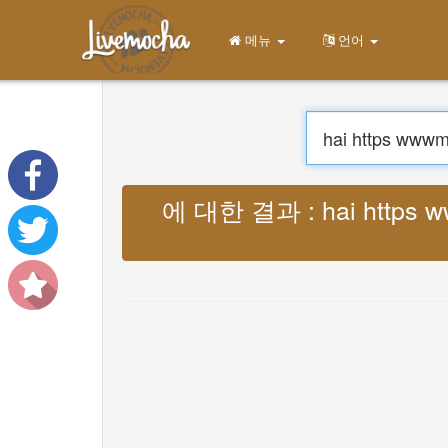
메뉴
집
로그인
계정 만들기
배우다
채팅
다운로드 App Free
옮기다 : Lyrics hai https wwwmediafire 
다운로드 App Pro
음악 번역
About
Terms
Privacy
문의하기
Help
DevOps