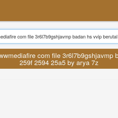
계
검색
com file 3r6l7b9gshjavmp badan hs vvip b
MP3