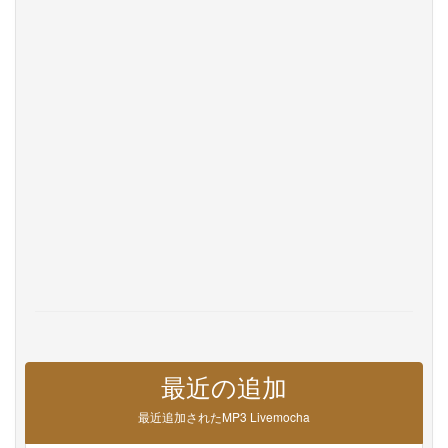
Privacy
お問い合わせ
Help
DevOps
言語
English
Français
Deutsche
Português
Español
Pусский
Italiane
日本語
中文
한국어
عربى
हिंदी
ViệtNam
Türk