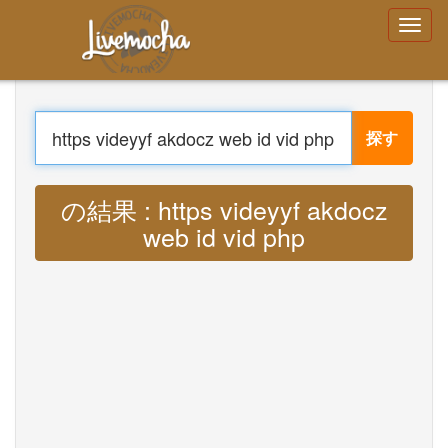
ログイン
アカウントを作成する
パスワードをお
忘れですか？
探す
Menu
家
翻訳する : Lyrics https videyyf akdocz
ログイン
アカウントを作成する
web id vid php MP3
学ぶ
チャット
ダウンロード App Free
ダウンロード App Pro
音楽を翻訳
About
Terms