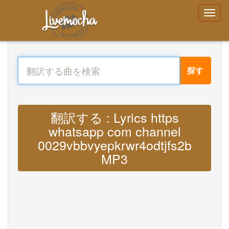
探す
翻訳する : Lyrics https
whatsapp com channel
0029vbbvyepkrwr4odtjfs2b
MP3