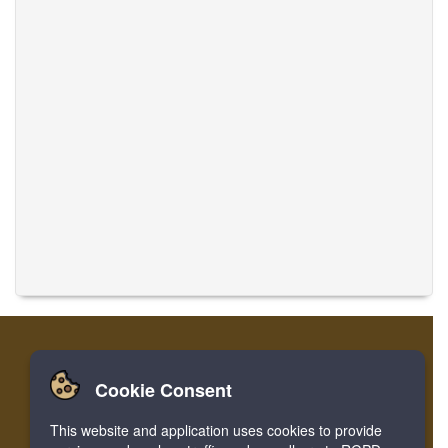
Cookie Consent
家
ログイン
登録
音楽を翻訳
This website and application uses cookies to provide
Facebook
Twitter
Bookmark