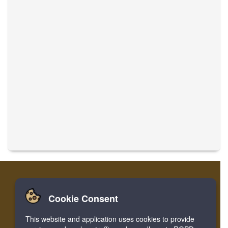
Cookie Consent
Início
Entrar
Cadastre-se
Traduzir Músicas
This website and application uses cookies to provide
Facebook
Twitter
Bookmark