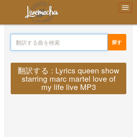
探す
翻訳する : Lyrics queen show
starring marc martel love of
my life live MP3