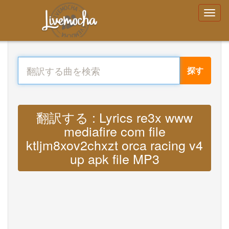
探す
翻訳する : Lyrics re3x www
mediafire com file
ktljm8xov2chxzt orca racing v4
up apk file MP3