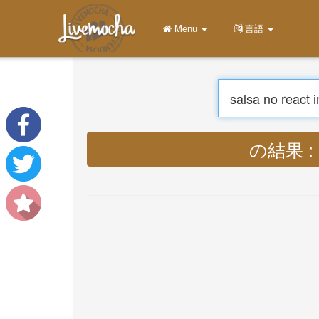
Menu
家
ログイン
アカウントを作成する
学ぶ
チャット
ダウンロード App Free
翻訳する : Lyrics 
ダウンロード App Pro
音楽を翻訳
About
Terms
Privacy
お問い合わせ
Help
DevOps