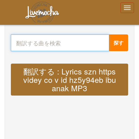
探す
翻訳する : Lyrics szn https
videy co v id hz5y94eb ibu
anak MP3