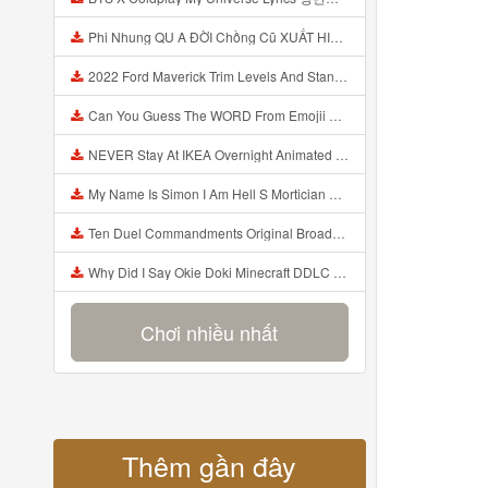
Phi Nhung QU A ĐỜI Chồng Cũ XUẤT HIỆN Khóc Hối Hận Vì Làm Điều KHỦNG KHIẾP Với Cô Mp3
2022 Ford Maverick Trim Levels And Standard Features Explained Mp3
Can You Guess The WORD From Emojii COMPOUND WORD EMOJII CHALLENGE 90 PEOPLE FAIL Guess Mp3
NEVER Stay At IKEA Overnight Animated SCP 3008 Horror Story Mp3
My Name Is Simon I Am Hell S Mortician And I Am Going To Kill God Creepypasta Mp3
Ten Duel Commandments Original Broadway Cast Of Hamilton Lyrics Mp3
Why Did I Say Okie Doki Minecraft DDLC Animated Music Video Song By The Stupendium Mp3
Chơi nhiều nhất
Thêm gần đây