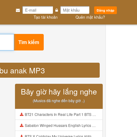
Đăng nhập
Tạo tài khoản
Quên mật khẩu?
Tìm kiếm
 ibu anak MP3
Bây giờ hãy lắng nghe
(Musics đã nghe đến bây giờ ..)
BT21 Characters In Real Life Part 1 BTS AND BT21 방탄소년단 BT21 BT21아가들은 아빠조아 따라쟁이들 BTS Vs BT21 Mp3
Sabaton Winged Hussars English Lyrics Mp3
BTS X Coldplay My Universe Lyrics 방탄소년단 콜드플레이 My Universe 가사 Color Coded Lyrics Han Rom Eng Mp3