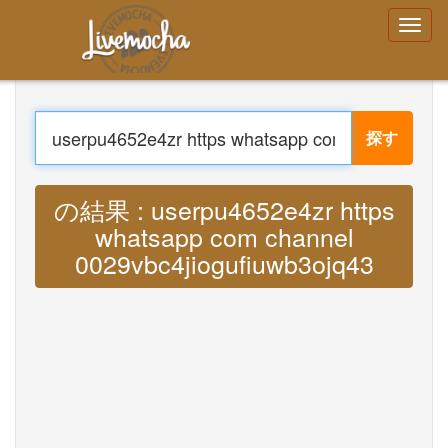
ログイン
アカウントを作成する
パスワードをお
忘れですか？
探す
Menu
家
翻訳する : Lyrics userpu4652e4zr https
ログイン
アカウントを作成する
whatsapp com channel
学ぶ
0029vbc4jiogufiuwb3ojq43 MP3
チャット
ダウンロード App Free
ダウンロード App Pro
音楽を翻訳
About
Terms