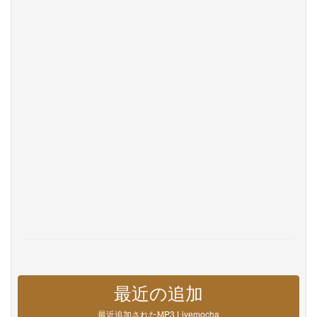
Privacy
お問い合わせ
Help
DevOps
言語
English
Français
Deutsche
Português
Español
Pусский
Italiane
日本語
中文
한국어
عربى
हिंदी
ViệtNam
Türk