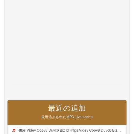
Privacy
お問い合わせ
Help
DevOps
言語
English
Français
Deutsche
Português
Español
Pусский
Italiane
日本語
中文
한국어
عربى
हिंदी
ViệtNam
Türk