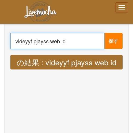
ログイン
アカウントを作成する
パスワードをお
忘れですか？
探す
Menu
家
翻訳する : Lyrics videyyf pjayss web id
ログイン
アカウントを作成する
MP3
学ぶ
チャット
ダウンロード App Free
ダウンロード App Pro
音楽を翻訳
About
Terms