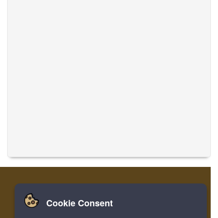
Cookie Consent
집
로그인
레지스터
음악 번역