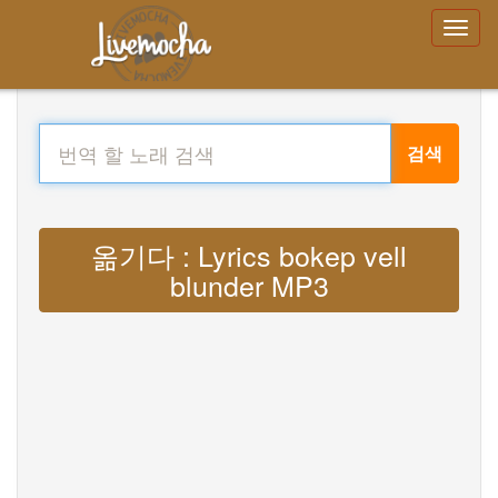
검색
옮기다 : Lyrics bokep vell
blunder MP3