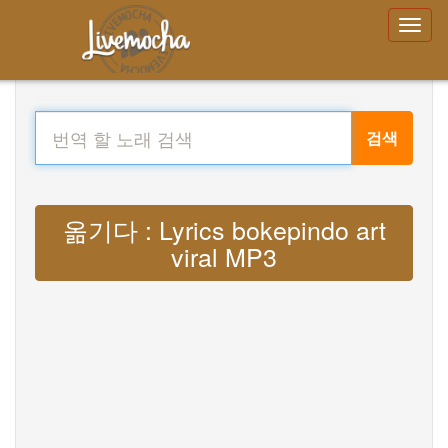
검색
옮기다 : Lyrics bokepindo art
viral MP3