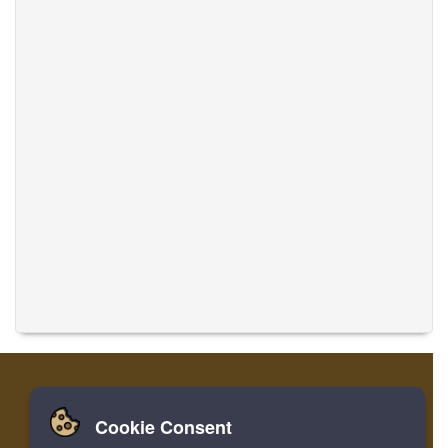
Cookie Consent
집
로그인
레지스터
음악 번역