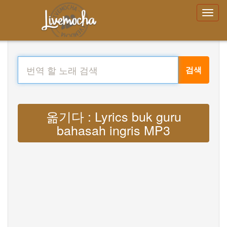
검색
옮기다 : Lyrics buk guru
bahasah ingris MP3