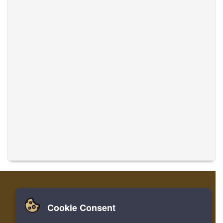
Cookie Consent
집
로그인
레지스터
음악 번역