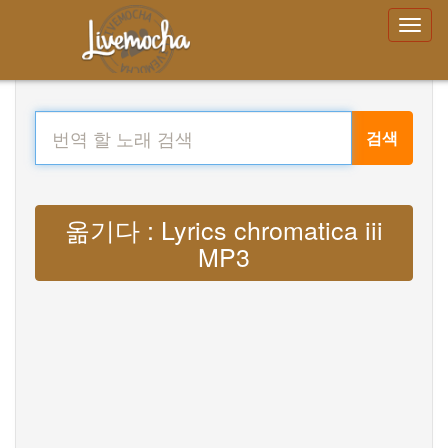
검색
옮기다 : Lyrics chromatica iii
MP3