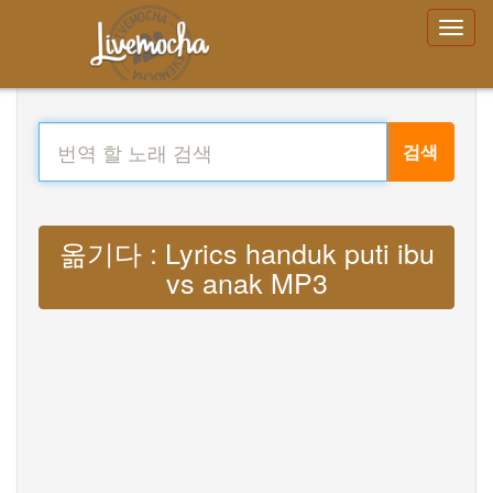
검색
옮기다 : Lyrics handuk puti ibu
vs anak MP3