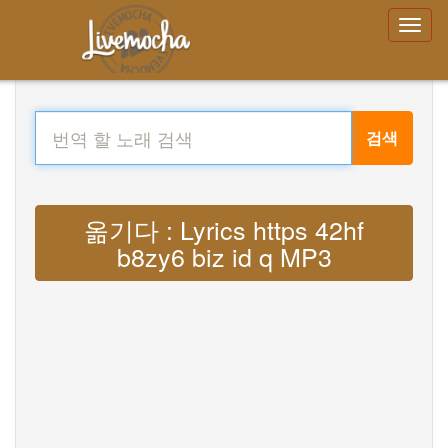
검색
옮기다 : Lyrics https 42hf
b8zy6 biz id q MP3