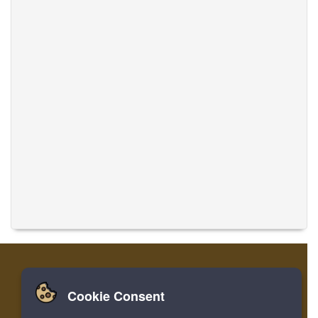
Cookie Consent
집
로그인
레지스터
음악 번역