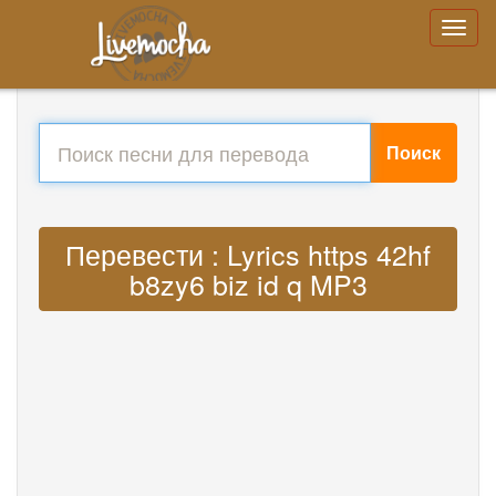
Поиск
Перевести : Lyrics https 42hf
b8zy6 biz id q MP3