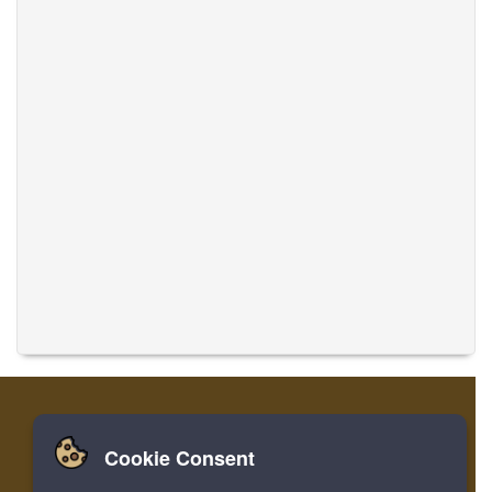
Cookie Consent
집
로그인
레지스터
음악 번역