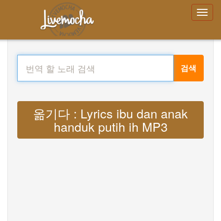
검색
옮기다 : Lyrics ibu dan anak
handuk putih ih MP3