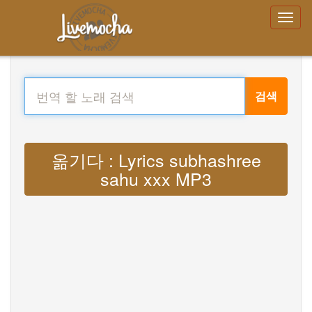
검색
옮기다 : Lyrics subhashree
sahu xxx MP3