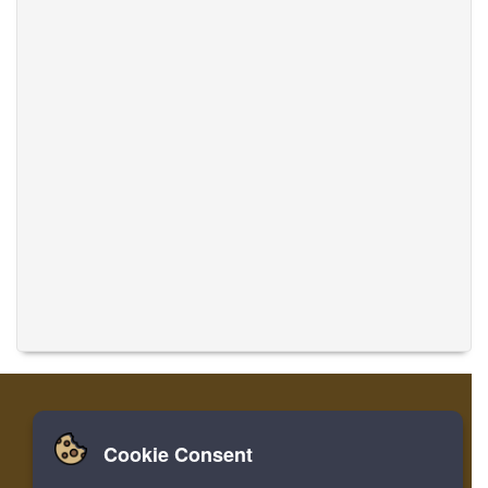
Cookie Consent
집
로그인
레지스터
음악 번역