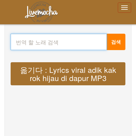
검색
옮기다 : Lyrics viral adik kak
rok hijau di dapur MP3