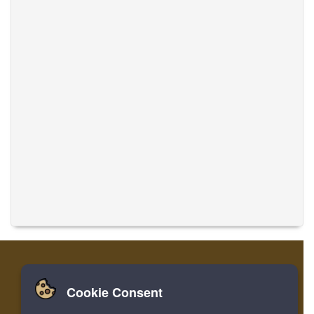
Cookie Consent
집
로그인
레지스터
음악 번역