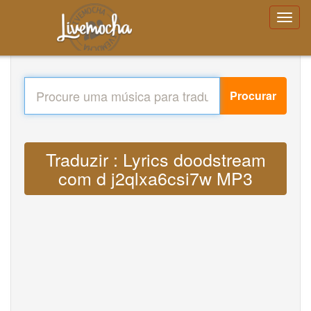
Procurar
Traduzir : Lyrics doodstream
com d j2qlxa6csi7w MP3