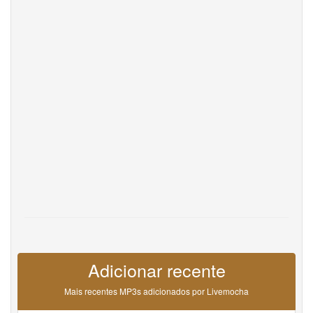
DevOps
Idioma
English
Français
Deutsche
Português
Español
Pусский
Italiane
日本語
中文
한국어
عربى
हिंदी
ViệtNam
Türk