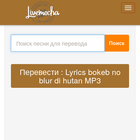
Поиск
Перевести : Lyrics bokeb no
blur di hutan MP3