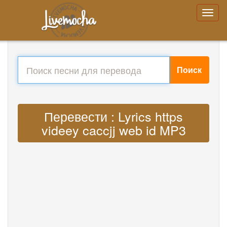
Поиск
Перевести : Lyrics https
videey caccjj web id MP3