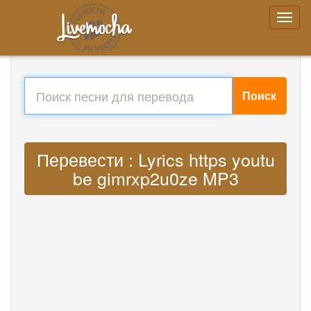
Поиск
Перевести : Lyrics https youtu
be gimrxp2u0ze MP3