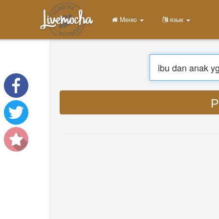
Меню
Главная
Войти
Регистрация
Учить
Чат
Скачать App Free
Скачать App Pro
Пере
Перевести музыку
About
Terms
Privacy
Связаться с нами
Help
DevOps
язык
English