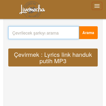
Arama
Çevirmek : Lyrics link handuk
putih MP3