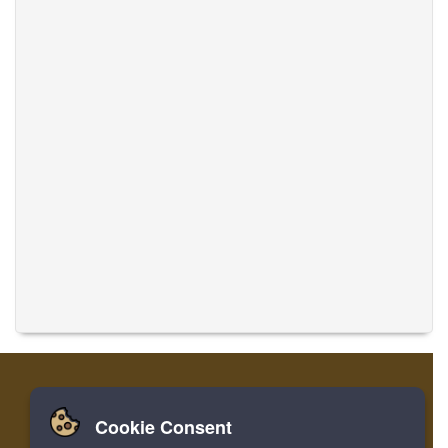
Cookie Consent
ev
Oturum
kayıt
Musics temasını tercüme et