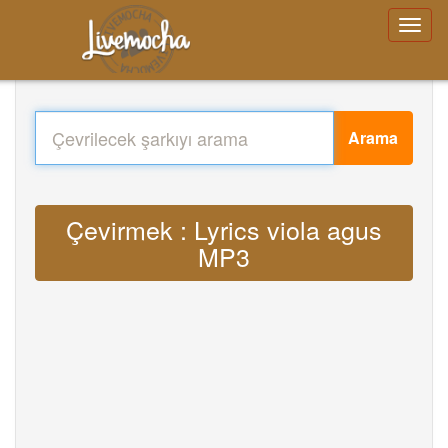
Arama
Çevirmek : Lyrics viola agus
MP3