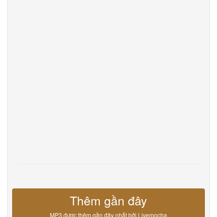
DevOps
Ngôn ngữ
English
Français
Deutsche
Português
Español
Pусский
Italiane
日本語
中文
한국어
عربى
हिंदी
ViệtNam
Türk