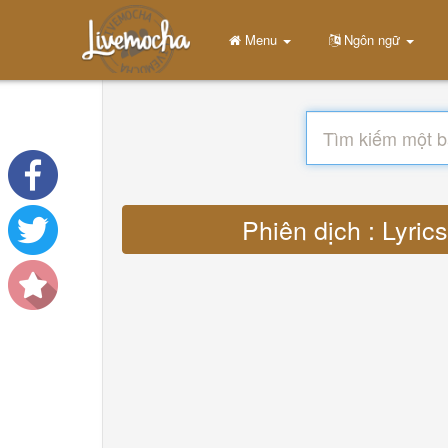
Menu
Ngôn ngữ
Phiên dịch : Lyri