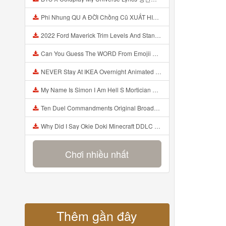
Phi Nhung QU A ĐỜI Chồng Cũ XUẤT HIỆN Khóc Hối Hận Vì Làm Điều KHỦNG KHIẾP Với Cô Mp3
2022 Ford Maverick Trim Levels And Standard Features Explained Mp3
Can You Guess The WORD From Emojii COMPOUND WORD EMOJII CHALLENGE 90 PEOPLE FAIL Guess Mp3
NEVER Stay At IKEA Overnight Animated SCP 3008 Horror Story Mp3
My Name Is Simon I Am Hell S Mortician And I Am Going To Kill God Creepypasta Mp3
Ten Duel Commandments Original Broadway Cast Of Hamilton Lyrics Mp3
Why Did I Say Okie Doki Minecraft DDLC Animated Music Video Song By The Stupendium Mp3
Chơi nhiều nhất
Thêm gần đây