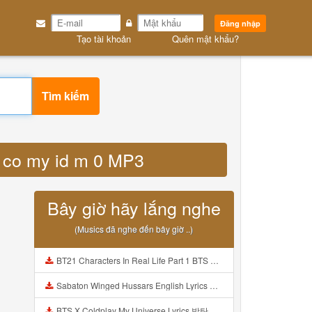
Đăng nhập
Tạo tài khoản
Quên mật khẩu?
Tìm kiếm
2 co my id m 0 MP3
Bây giờ hãy lắng nghe
(Musics đã nghe đến bây giờ ..)
BT21 Characters In Real Life Part 1 BTS AND BT21 방탄소년단 BT21 BT21아가들은 아빠조아 따라쟁이들 BTS Vs BT21 Mp3
Sabaton Winged Hussars English Lyrics Mp3
BTS X Coldplay My Universe Lyrics 방탄소년단 콜드플레이 My Universe 가사 Color Coded Lyrics Han Rom Eng Mp3