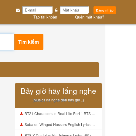
Đăng nhập
Tạo tài khoản
Quên mật khẩu?
Tìm kiếm
Bây giờ hãy lắng nghe
(Musics đã nghe đến bây giờ ..)
BT21 Characters In Real Life Part 1 BTS AND BT21 방탄소년단 BT21 BT21아가들은 아빠조아 따라쟁이들 BTS Vs BT21 Mp3
Sabaton Winged Hussars English Lyrics Mp3
BTS X Coldplay My Universe Lyrics 방탄소년단 콜드플레이 My Universe 가사 Color Coded Lyrics Han Rom Eng Mp3