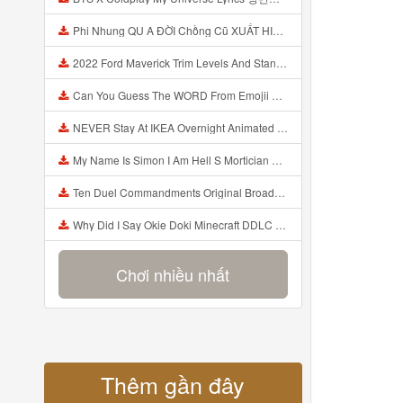
Phi Nhung QU A ĐỜI Chồng Cũ XUẤT HIỆN Khóc Hối Hận Vì Làm Điều KHỦNG KHIẾP Với Cô Mp3
2022 Ford Maverick Trim Levels And Standard Features Explained Mp3
Can You Guess The WORD From Emojii COMPOUND WORD EMOJII CHALLENGE 90 PEOPLE FAIL Guess Mp3
NEVER Stay At IKEA Overnight Animated SCP 3008 Horror Story Mp3
My Name Is Simon I Am Hell S Mortician And I Am Going To Kill God Creepypasta Mp3
Ten Duel Commandments Original Broadway Cast Of Hamilton Lyrics Mp3
Why Did I Say Okie Doki Minecraft DDLC Animated Music Video Song By The Stupendium Mp3
Chơi nhiều nhất
Thêm gần đây