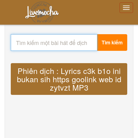
Tìm kiếm
Phiên dịch : Lyrics c3k b1o ini
bukan sih https goolink web id
zytvzt MP3