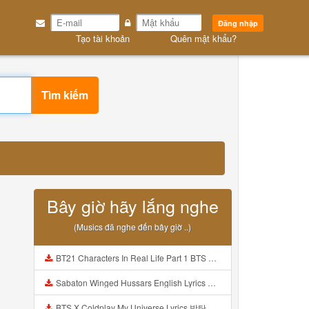
Đăng nhập
Tạo tài khoản
Quên mật khẩu?
Tìm kiếm
Bây giờ hãy lắng nghe
(Musics đã nghe đến bây giờ ..)
BT21 Characters In Real Life Part 1 BTS AND BT21 방탄소년단 BT21 BT21아가들은 아빠조아 따라쟁이들 BTS Vs BT21 Mp3
Sabaton Winged Hussars English Lyrics Mp3
BTS X Coldplay My Universe Lyrics 방탄소년단 콜드플레이 My Universe 가사 Color Coded Lyrics Han Rom Eng Mp3