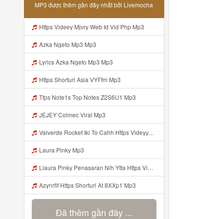
MP3 được thêm gần đây nhất bởi Livemocha
Https Videey Mjvry Web Id Vid Php Mp3
Azka Ngeto Mp3 Mp3
Lyrics Azka Ngeto Mp3 Mp3
Https Shorturl Asia VYFfm Mp3
Ttps Note1s Top Notes Z2S6U1 Mp3
JEJEY Colmec Viral Mp3
Valverde Rocket Iki To Cahh Https Videyyp Mjvry Web Id ᅠ ᅠ ᅠ ᅠ ᅠ ᅠ ᅠ ᅠ ᅠ ᅠ ᅠ ᅠ ᅠ ᅠ ᅠ ᅠ ᅠ ᅠ ᅠ ᅠ Ok ᅠ ᅠ ᅠ ᅠ ᅠ ᅠ ᅠ ᅠ ᅠ ᅠ ᅠ ᅠ ᅠ ᅠ ᅠ ᅠ ᅠ ᅠ ᅠ ᅠ ᅠ ᅠ ᅠ ᅠ ᅠ ᅠ ᅠ ᅠ ᅠ ᅠ ᅠ ᅠ ᅠ ᅠ ᅠ ᅠ ᅠ ᅠ ᅠ ᅠ Mp3
Laura Pinky Mp3
Llaura Pinky Penasaran Nih Ytta Https Videyyl Mdfro Web Id Mp3
Azynrfif Https Shorturl At 8XXp1 Mp3
Đã thêm gần đây ...