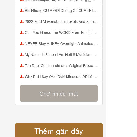
Phi Nhung QU A ĐỜI Chồng Cũ XUẤT HIỆN Khóc Hối Hận Vì Làm Điều KHỦNG KHIẾP Với Cô Mp3
2022 Ford Maverick Trim Levels And Standard Features Explained Mp3
Can You Guess The WORD From Emojii COMPOUND WORD EMOJII CHALLENGE 90 PEOPLE FAIL Guess Mp3
NEVER Stay At IKEA Overnight Animated SCP 3008 Horror Story Mp3
My Name Is Simon I Am Hell S Mortician And I Am Going To Kill God Creepypasta Mp3
Ten Duel Commandments Original Broadway Cast Of Hamilton Lyrics Mp3
Why Did I Say Okie Doki Minecraft DDLC Animated Music Video Song By The Stupendium Mp3
Chơi nhiều nhất
Thêm gần đây