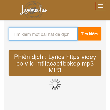
Tìm kiếm
Phiên dịch : Lyrics https videy
co v id mtifacac1bokep mp3
MP3