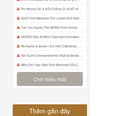
Phi Nhung QU A ĐỜI Chồng Cũ XUẤT HIỆN Khóc Hối Hận Vì Làm Điều KHỦNG KHIẾP Với Cô Mp3
2022 Ford Maverick Trim Levels And Standard Features Explained Mp3
Can You Guess The WORD From Emojii COMPOUND WORD EMOJII CHALLENGE 90 PEOPLE FAIL Guess Mp3
NEVER Stay At IKEA Overnight Animated SCP 3008 Horror Story Mp3
My Name Is Simon I Am Hell S Mortician And I Am Going To Kill God Creepypasta Mp3
Ten Duel Commandments Original Broadway Cast Of Hamilton Lyrics Mp3
Why Did I Say Okie Doki Minecraft DDLC Animated Music Video Song By The Stupendium Mp3
Chơi nhiều nhất
Thêm gần đây