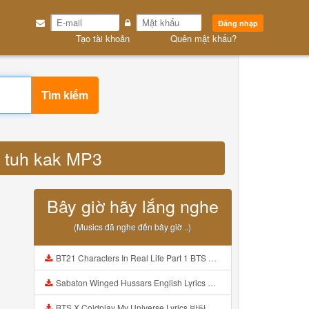
Đăng nhập
Tạo tài khoản
Quên mật khẩu?
Tìm kiếm
61 tuh kak MP3
Bây giờ hãy lắng nghe
(Musics đã nghe đến bây giờ ..)
BT21 Characters In Real Life Part 1 BTS AND BT21 방탄소년단 BT21 BT21아가들은 아빠조아 따라쟁이들 BTS Vs BT21 Mp3
Sabaton Winged Hussars English Lyrics Mp3
BTS X Coldplay My Universe Lyrics 방탄소년단 콜드플레이 My Universe 가사 Color Coded Lyrics Han Rom Eng Mp3