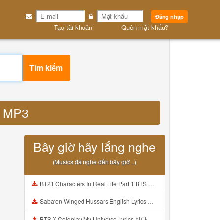
Đăng nhập
Tạo tài khoản
Quên mật khẩu?
Tìm kiếm
id MP3
Bây giờ hãy lắng nghe
(Musics đã nghe đến bây giờ ..)
BT21 Characters In Real Life Part 1 BTS AND BT21 방탄소년단 BT21 BT21아가들은 아빠조아 따라쟁이들 BTS Vs BT21 Mp3
Sabaton Winged Hussars English Lyrics Mp3
BTS X Coldplay My Universe Lyrics 방탄소년단 콜드플레이 My Universe 가사 Color Coded Lyrics Han Rom Eng Mp3